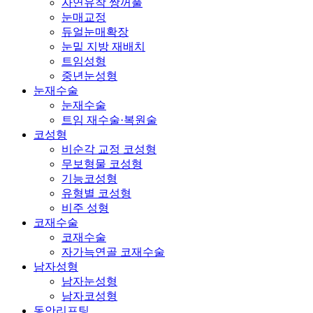
자연유착 쌍꺼풀
눈매교정
듀얼눈매확장
눈밑 지방 재배치
트임성형
중년눈성형
눈재수술
눈재수술
트임 재수술·복원술
코성형
비순각 교정 코성형
무보형물 코성형
기능코성형
유형별 코성형
비주 성형
코재수술
코재수술
자가늑연골 코재수술
남자성형
남자눈성형
남자코성형
동안리프팅