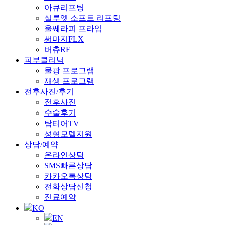
아큐리프팅
실루엣 소프트 리프팅
울쎄라피 프라임
써마지FLX
버츄RF
피부클리닉
물광 프로그램
재생 프로그램
전후사진/후기
전후사진
수술후기
탑티어TV
성형모델지원
상담/예약
온라인상담
SMS빠른상담
카카오톡상담
전화상담신청
진료예약
KO
EN