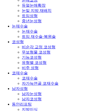
눈매교정
듀얼눈매확장
눈밑 지방 재배치
트임성형
중년눈성형
눈재수술
눈재수술
트임 재수술·복원술
코성형
비순각 교정 코성형
무보형물 코성형
기능코성형
유형별 코성형
비주 성형
코재수술
코재수술
자가늑연골 코재수술
남자성형
남자눈성형
남자코성형
동안리프팅
지방이식