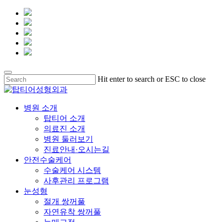
Skip
Hit enter to search or ESC to close
to
Close
main
Search
content
Menu
병원 소개
탑티어 소개
의료진 소개
병원 둘러보기
진료안내·오시는길
안전수술케어
수술케어 시스템
사후관리 프로그램
눈성형
절개 쌍꺼풀
자연유착 쌍꺼풀