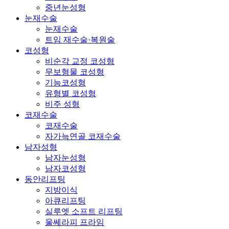
중년눈성형
눈재수술
눈재수술
트임 재수술·복원술
코성형
비순각 교정 코성형
무보형물 코성형
기능코성형
유형별 코성형
비주 성형
코재수술
코재수술
자가늑연골 코재수술
남자성형
남자눈성형
남자코성형
동안리프팅
지방이식
아큐리프팅
실루엣 소프트 리프팅
울쎄라피 프라임