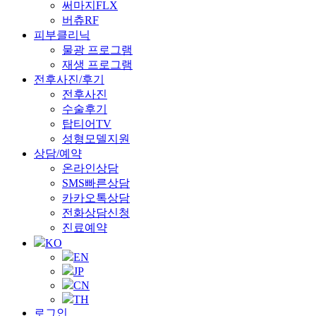
써마지FLX
버츄RF
피부클리닉
물광 프로그램
재생 프로그램
전후사진/후기
전후사진
수술후기
탑티어TV
성형모델지원
상담/예약
온라인상담
SMS빠른상담
카카오톡상담
전화상담신청
진료예약
KO
EN
JP
CN
TH
로그인