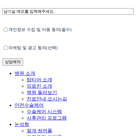
항
남
목
길
선
메
택
모
*
개
개인정보 수집 및 이용 동의(필수)
인
정
보
마
마케팅 및 광고 동의(선택)
방
케
침
팅
광
고
Close
병원 소개
수
Menu
탑티어 소개
신
의료진 소개
동
병원 둘러보기
의
진료안내·오시는길
안전수술케어
수술케어 시스템
사후관리 프로그램
눈성형
절개 쌍꺼풀