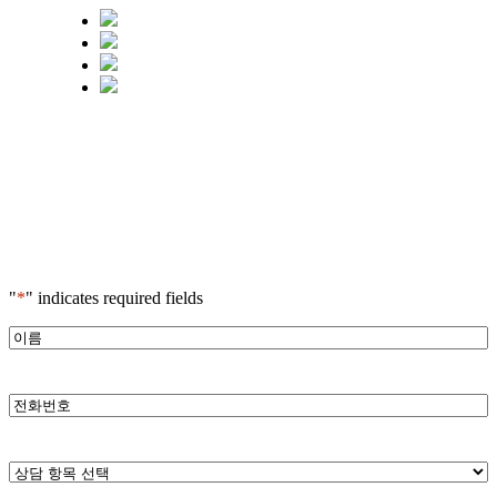
"
*
" indicates required fields
*
이
름
*
전
화
번
호
*
상
담