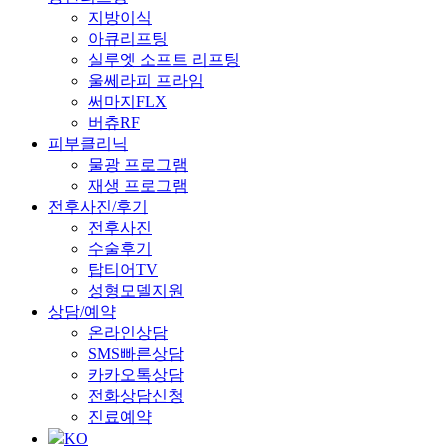
지방이식
아큐리프팅
실루엣 소프트 리프팅
울쎄라피 프라임
써마지FLX
버츄RF
피부클리닉
물광 프로그램
재생 프로그램
전후사진/후기
전후사진
수술후기
탑티어TV
성형모델지원
상담/예약
온라인상담
SMS빠른상담
카카오톡상담
전화상담신청
진료예약
KO