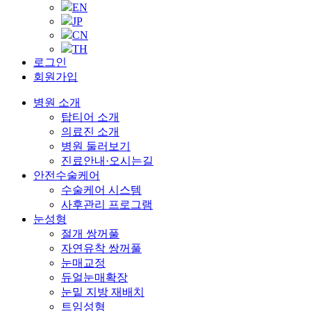
EN
JP
CN
TH
로그인
회원가입
병원 소개
탑티어 소개
의료진 소개
병원 둘러보기
진료안내·오시는길
안전수술케어
수술케어 시스템
사후관리 프로그램
눈성형
절개 쌍꺼풀
자연유착 쌍꺼풀
눈매교정
듀얼눈매확장
눈밑 지방 재배치
트임성형