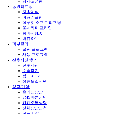
남자코성형
동안리프팅
지방이식
아큐리프팅
실루엣 소프트 리프팅
울쎄라피 프라임
써마지FLX
버츄RF
피부클리닉
물광 프로그램
재생 프로그램
전후사진/후기
전후사진
수술후기
탑티어TV
성형모델지원
상담/예약
온라인상담
SMS빠른상담
카카오톡상담
전화상담신청
진료예약