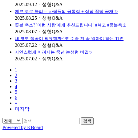
2025.09.12
ㆍ
성형Q&A
예쁜 코로 불리는 사람들의 공통점 + 상담 꿀팁 공개 ✨
2025.08.25
ㆍ
성형Q&A
콧볼 축소? '이런 사람'에게 추천드립니다! #복코 #콧볼축소
2025.08.07
ㆍ
성형Q&A
내 코도 절골이 필요할까? 코 수술 전 꼭 알아야 하는 TIP!
2025.07.22
ㆍ
성형Q&A
자연스럽게 어려지는 중년 눈성형 비결✨
2025.07.02
ㆍ
성형Q&A
1
2
3
4
5
6
»
마지막
검색
Powered by KBoard