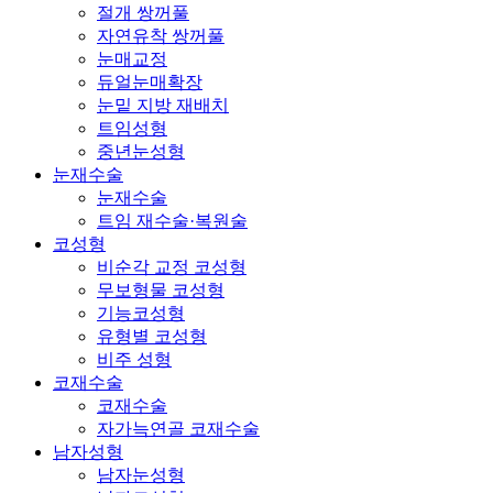
절개 쌍꺼풀
자연유착 쌍꺼풀
눈매교정
듀얼눈매확장
눈밑 지방 재배치
트임성형
중년눈성형
눈재수술
눈재수술
트임 재수술·복원술
코성형
비순각 교정 코성형
무보형물 코성형
기능코성형
유형별 코성형
비주 성형
코재수술
코재수술
자가늑연골 코재수술
남자성형
남자눈성형