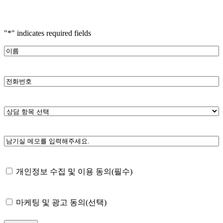
"
*
" indicates required fields
이
름
*
전
화
번
상
호
담
*
항
남
목
길
선
메
택
개
모
개인정보 수집 및 이용 동의(필수)
*
인
정
마
보
마케팅 및 광고 동의(선택)
케
방
팅
침